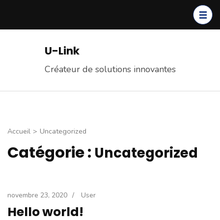
Aller
au
contenu
(Pressez
U-Link
Entrée)
Créateur de solutions innovantes
Accueil
>
Uncategorized
Catégorie :
Uncategorized
novembre 23, 2020
/
User
Hello world!